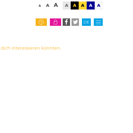
A
A
A
A
A
A
A
A
DE
EN
dich interessieren könnten.