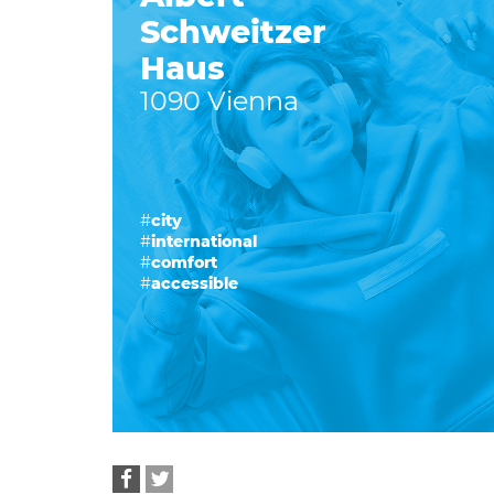
Schweitzer
Haus
1090 Vienna
#
city
#
international
#
comfort
#
accessible