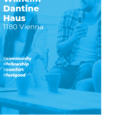
Dantine
Haus
1180 Vienna
#
community
#
fellowship
#
comfort
#
feelgood