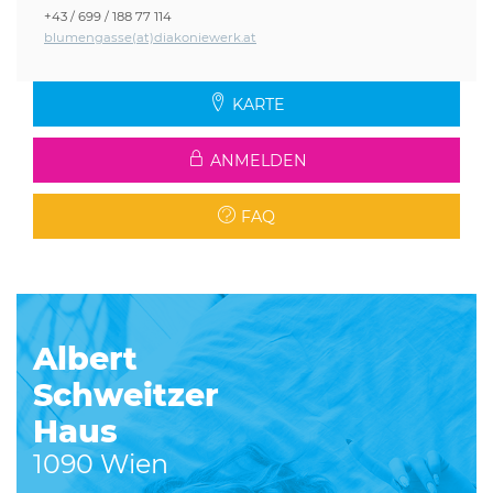
+43 / 699 / 188 77 114
blumengasse(at)diakoniewerk.at
KARTE
ANMELDEN
FAQ
Albert
Schweitzer
Haus
1090 Wien