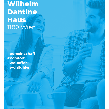
Wilhelm
Dantine
Haus
1180 Wien
#
gemeinschaft
#
komfort
#
weltoffen
#
wohlfühlen