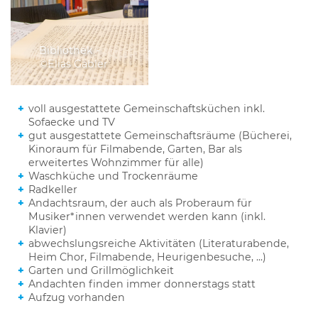
mit Küche
eigene Dachterrasse
Internet (WLAN+LAN)
TV-Anschluss im Zimmer
Bibliothek -
Bibliothek-
Voll möbliert, Parkettboden
©Elias Gäbler
©Elias Gäbler
Bettzeug (Matratze, Schoner, Decke, Polster)
für 2 Personen geeignet
voll ausgestattete Gemeinschaftsküchen inkl.
PLAN
Sofaecke und TV
gut ausgestattete Gemeinschaftsräume (Bücherei,
Kinoraum für Filmabende, Garten, Bar als
erweitertes Wohnzimmer für alle)
Waschküche und Trockenräume
Radkeller
Andachtsraum, der auch als Proberaum für
Musiker*innen verwendet werden kann (inkl.
Klavier)
abwechslungsreiche Aktivitäten (Literaturabende,
Heim Chor, Filmabende, Heurigenbesuche, ...)
Garten und Grillmöglichkeit
Andachten finden immer donnerstags statt
Aufzug vorhanden