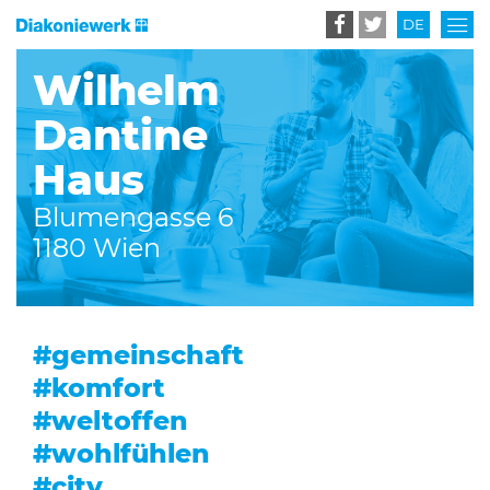
DE
EN
Wilhelm
Dantine
Haus
Blumengasse 6
1180 Wien
#gemeinschaft
#komfort
#weltoffen
#wohlfühlen
#city