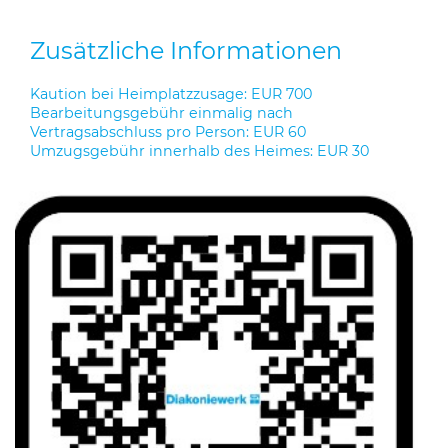
Zusätzliche Informationen
Kaution bei Heimplatzzusage: EUR 700
Bearbeitungsgebühr einmalig nach
Vertragsabschluss pro Person: EUR 60
Umzugsgebühr innerhalb des Heimes: EUR 30